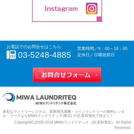
お電話でのお問合せはこちら
営業時間／
9：00～18：00
03-5248-4885
定休日／日曜祝祭日
お問合せフォー
多彩なランドリーシステム、
業務用洗濯機・コインランドリーの無料レンタ
ル・リースならMIWAランドリテック(東京) ※旧:美和電化
で決まり！
Copyright(C)2005-2026 MIWAランドリテック（旧:美和電化） All Rights
Reserved.