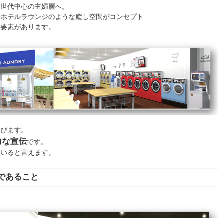
て世代中心の主婦層へ。
やホテルラウンジのような癒し空間がコンセプト
な要素があります。
。
呼びます。
力な宣伝
です。
ていると言えます。
であること