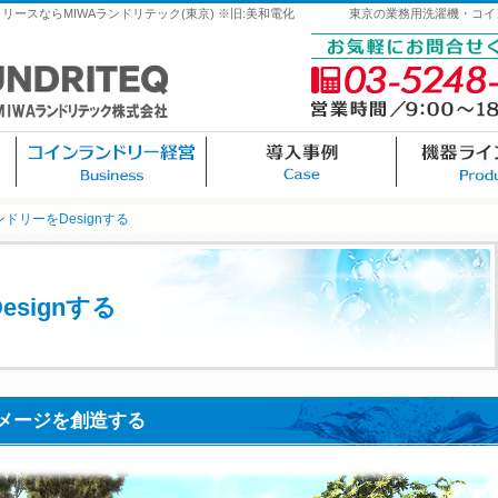
ースならMIWAランドリテック(東京) ※旧:美和電化
東京の業務用洗濯機・コイ
0円レンタル
コインランドリー経営
導入事例
ドリーをDesignする
signする
メージを創造する