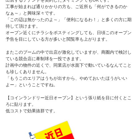
出店するテナントを契約したタイミングでもOKです。
工事が始まれば通りかかりの方も、ご近所も「何ができるのか
なぁ～」と興味深々です。
「この辺は無かったのよ～」「便利になるわ！」と多くの方に期
待して頂けます。
オープン近くにチラシをポスティングしても、日頃このオープン
予告を目にしている方が多いと閲覧率も上がります。
またこのブームの中で出店が激化していますが、商圏内で検討し
ている競合店に牽制球を一投できます。
計画中の物件の近くで、同業店が水面下で動いているなんてこと
も珍しくありません。
「もうこのエリアはうちが出すから、やめておいたほうがいい
よー」ということですね。
【コインランドリー近日オープン】という張り紙を目に付くとこ
ろに貼ります。
低コストで効果抜群です。