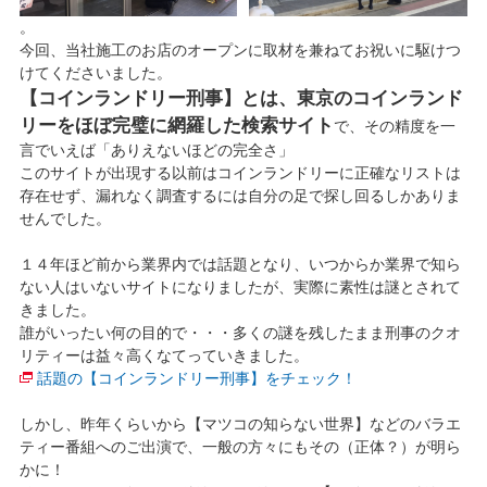
。
今回、当社施工のお店のオープンに取材を兼ねてお祝いに駆けつ
けてくださいました。
【コインランドリー刑事】とは、東京のコインランド
リーをほぼ完璧に網羅した検索サイト
で、その精度を一
言でいえば「ありえないほどの完全さ」
このサイトが出現する以前はコインランドリーに正確なリストは
存在せず、漏れなく調査するには自分の足で探し回るしかありま
せんでした。
１４年ほど前から業界内では話題となり、いつからか業界で知ら
ない人はいないサイトになりましたが、実際に素性は謎とされて
きました。
誰がいったい何の目的で・・・多くの謎を残したまま刑事のクオ
リティーは益々高くなてっていきました。
話題の【コインランドリー刑事】をチェック！
しかし、昨年くらいから【マツコの知らない世界】などのバラエ
ティー番組へのご出演で、一般の方々にもその（正体？）が明ら
かに！