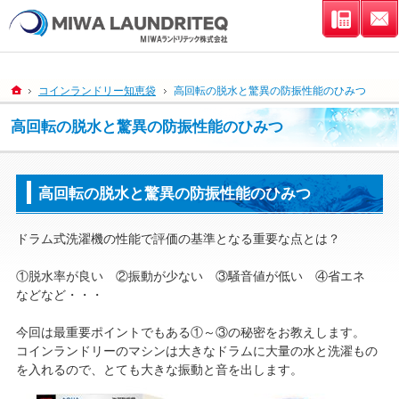
連絡先
ホーム
コインランドリー知恵袋
高回転の脱水と驚異の防振性能のひみつ
高回転の脱水と驚異の防振性能のひみつ
高回転の脱水と驚異の防振性能のひみつ
ドラム式洗濯機の性能で評価の基準となる重要な点とは？
①脱水率が良い ②振動が少ない ③騒音値が低い ④省エネ
などなど・・・
今回は最重要ポイントでもある①～③の秘密をお教えします。
コインランドリーのマシンは大きなドラムに大量の水と洗濯もの
を入れるので、とても大きな振動と音を出します。