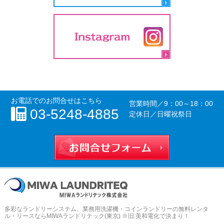
お電話でのお問合せはこちら
営業時間／
9：00～18：00
03-5248-4885
定休日／日曜祝祭日
お問合せフォー
多彩なランドリーシステム、
業務用洗濯機・コインランドリーの無料レンタ
ル・リースならMIWAランドリテック(東京) ※旧:美和電化
で決まり！