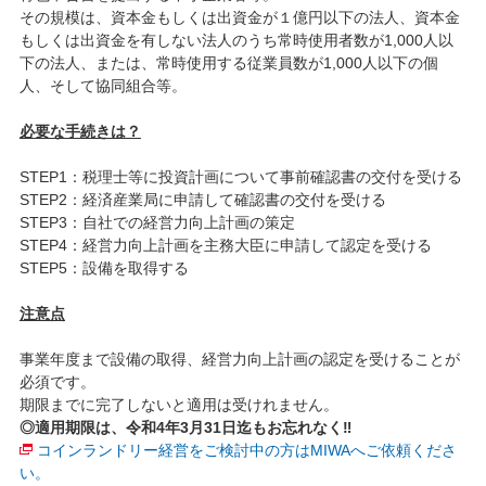
その規模は、資本金もしくは出資金が１億円以下の法人、資本金
もしくは出資金を有しない法人のうち常時使用者数が1,000人以
下の法人、または、常時使用する従業員数が1,000人以下の個
人、そして協同組合等。
必要な手続きは？
STEP1：税理士等に投資計画について事前確認書の交付を受ける
STEP2：経済産業局に申請して確認書の交付を受ける
STEP3：自社での経営力向上計画の策定
STEP4：経営力向上計画を主務大臣に申請して認定を受ける
STEP5：設備を取得する
注意点
事業年度まで設備の取得、経営力向上計画の認定を受けることが
必須です。
期限までに完了しないと適用は受けれません。
◎適用期限は、令和4年3月31日迄もお忘れなく‼
コインランドリー経営をご検討中の方はMIWAへご依頼くださ
い。