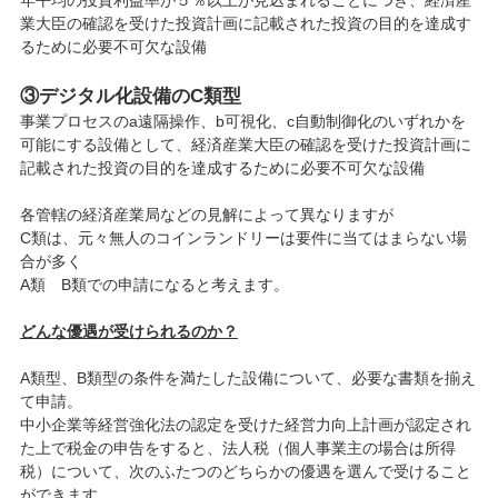
年平均の投資利益率が５％以上が見込まれることにつき、経済産
業大臣の確認を受けた投資計画に記載された投資の目的を達成す
るために必要不可欠な設備
③デジタル化設備のC類型
事業プロセスのa遠隔操作、b可視化、c自動制御化のいずれかを
可能にする設備として、経済産業大臣の確認を受けた投資計画に
記載された投資の目的を達成するために必要不可欠な設備
各管轄の経済産業局などの見解によって異なりますが
C類は、元々無人のコインランドリーは要件に当てはまらない場
合が多く
A類 B類での申請になると考えます。
どんな優遇が受けられるのか？
A類型、B類型の条件を満たした設備について、必要な書類を揃え
て申請。
中小企業等経営強化法の認定を受けた経営力向上計画が認定され
た上で税金の申告をすると、法人税（個人事業主の場合は所得
税）について、次のふたつのどちらかの優遇を選んで受けること
ができます。