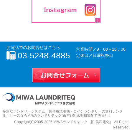
お電話でのお問合せはこちら
営業時間／
9：00～18：00
03-5248-4885
定休日／日曜祝祭日
お問合せフォー
多彩なランドリーシステム、
業務用洗濯機・コインランドリーの無料レンタ
ル・リースならMIWAランドリテック(東京) ※旧:美和電化
で決まり！
Copyright(C)2005-2026 MIWAランドリテック（旧:美和電化） All Rights
Reserved.